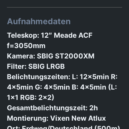
Aufnahmedaten
Teleskop: 12″ Meade ACF
f=3050mm
Kamera: SBIG ST2000XM
Filter: SBIG LRGB
Belichtungszeiten: L: 12x5min R:
4x5min G: 4x5min B: 4x5min (L:
1×1 RGB: 2×2)
Gesamtbelichtungszeit: 2h
Montierung: Vixen New Atlux
Ort: Erdweg/Deutschland (500m)