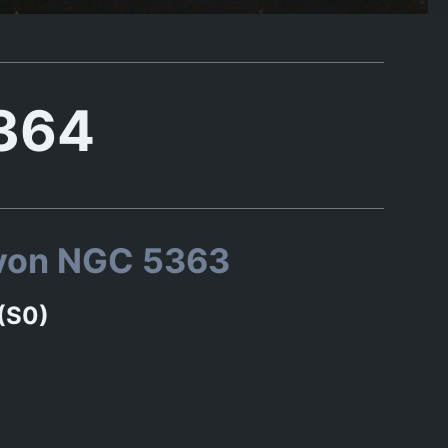
364
 von NGC 5363
 (S0)
u