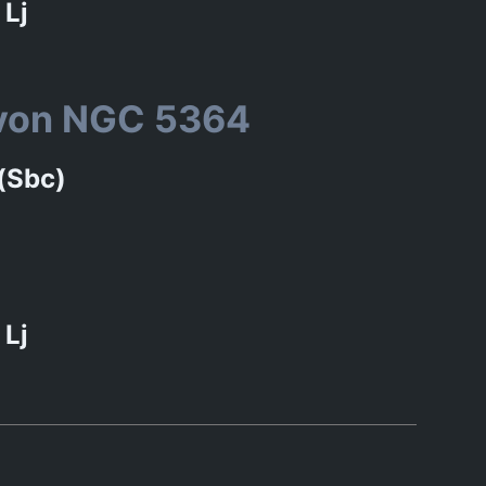
 Lj
 von NGC 5364
 (Sbc)
u
 Lj