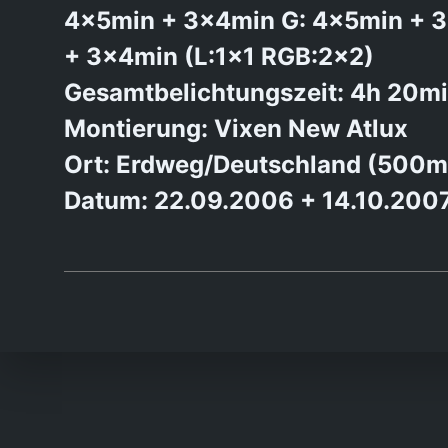
4x5min + 3x4min G: 4x5min + 
+ 3x4min (L:1×1 RGB:2×2)
Gesamtbelichtungszeit: 4h 20m
Montierung: Vixen New Atlux
Ort: Erdweg/Deutschland (500m
Datum: 22.09.2006 + 14.10.200