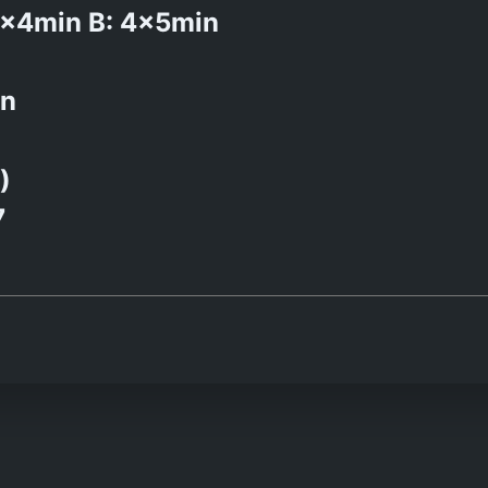
3x4min B: 4x5min
in
)
7