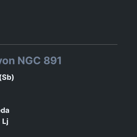
von NGC 891
(Sb)
eda
 Lj